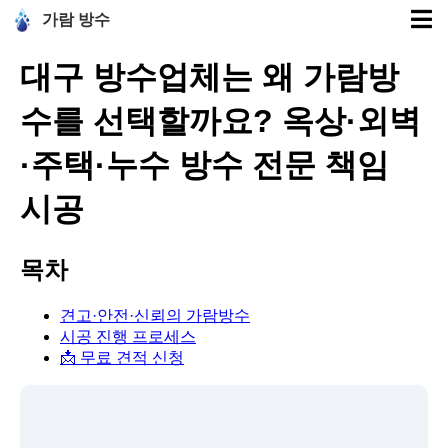
가람 방수
대구 방수업체는 왜 가람방
수를 선택할까요? 옥상·외벽
·주택·누수 방수 전문 책임
시공
목차
견고·안전·신뢰의 가람방수
시공 진행 프로세스
📩 무료 견적 신청